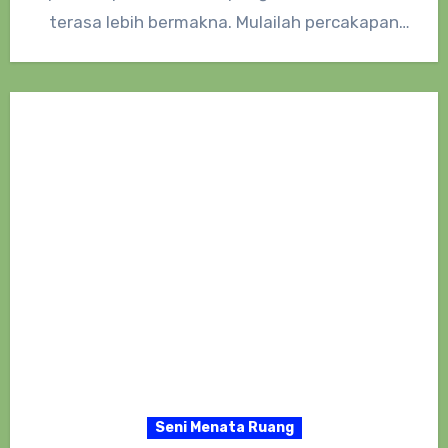
terasa lebih bermakna. Mulailah percakapan
dengan pertanyaan terbuka yang sederhana…
Seni Menata Ruang